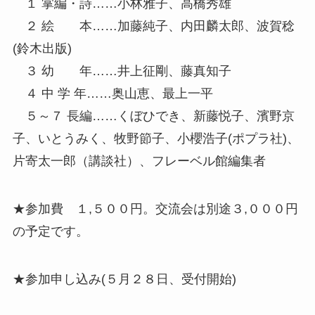
１ 掌編・詩……小林雅子、高橋秀雄
２ 絵 本……加藤純子、内田麟太郎、波賀稔
(鈴木出版)
３ 幼 年……井上征剛、藤真知子
４ 中 学 年……奥山恵、最上一平
５～７ 長編……くぼひでき、新藤悦子、濱野京
子、いとうみく、牧野節子、小櫻浩子(ポプラ社)、
片寄太一郎（講談社）、フレーベル館編集者
★参加費 １,５００円。交流会は別途３,０００円
の予定です。
★参加申し込み(５月２８日、受付開始)