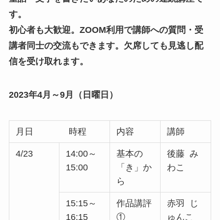
す。
初心者も大歓迎。
ZOOM利用で講師への質問・受
講者同士の交流もできます。欠席しても見逃し配
信を受け取れます。
2023年4月～9月（日曜日）
月日 時程
内容
講師
4/23
14:00～
基本の
後藤 み
15:00
「き」か
わこ
ら
15:15～
作品講評
赤羽 じ
16:15
①
ゅんこ