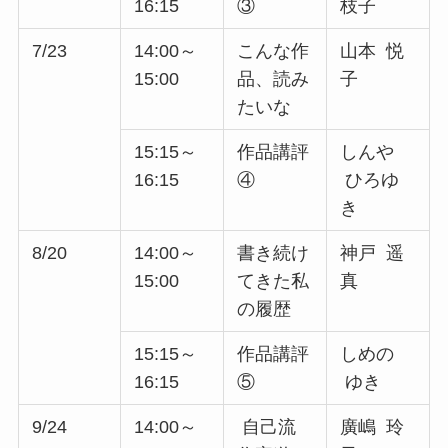
16:15
③
枝子
7/23
14:00～
こんな作
山本 悦
15:00
品、読み
子
たいな
15:15～
作品講評
しんや
16:15
④
ひろゆ
き
8/20
14:00～
書き続け
神戸 遥
15:00
てきた私
真
の履歴
15:15～
作品講評
しめの
16:15
⑤
ゆき
9/24
14:00～
自己流
廣嶋 玲