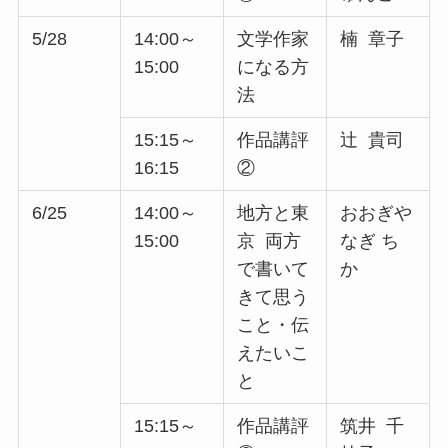
5/28
14:00～
文学作家
楠 章子
15:00
になる方
法
15:15～
作品講評
辻 貴司
16:15
②
6/25
14:00～
地方と東
おおぎや
15:00
京 両方
なぎ ち
で書いて
か
きて思う
こと・伝
えたいこ
と
15:15～
作品講評
筑井 千