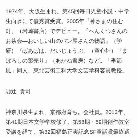
1974年、大阪生まれ。第45回毎日児童小説・中学
生向きにて優秀賞受賞。2005年『神さまの住む
町』（岩崎書店）でデビュー。『へんくつさんの
お茶会―おいしい山のパン屋さんの物語』（学
研）『ばあばは、だいじょうぶ』（童心社）『ま
ぼろしの薬売り』（あかね書房）など。「季節
風」同人、東北芸術工科大学文芸学科客員教授。
◎辻 貴司
神奈川県生まれ、京都府育ち。会社員。2013年、
第41期日本文学学校修了。第58期・59期創作教室
受講を経て、第32回福島正実記念SF童話賞最終選