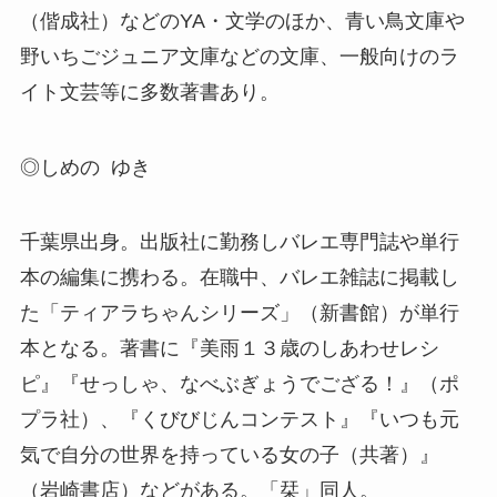
（偕成社）などのYA・文学のほか、青い鳥文庫や
野いちごジュニア文庫などの文庫、一般向けのラ
イト文芸等に多数著書あり。
◎しめの ゆき
千葉県出身。出版社に勤務しバレエ専門誌や単行
本の編集に携わる。在職中、バレエ雑誌に掲載し
た「ティアラちゃんシリーズ」（新書館）が単行
本となる。著書に『美雨１３歳のしあわせレシ
ピ』『せっしゃ、なべぶぎょうでござる！』（ポ
プラ社）、『くびびじんコンテスト』『いつも元
気で自分の世界を持っている女の子（共著）』
（岩崎書店）などがある。「栞」同人。