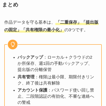
まとめ
作品データを守る基本は、
「二重保存」「提出版
の固定」「共有権限の最小化」
の3つです。
バックアップ
：ローカル＋クラウドの2
か所保存、週1回の手動バックアップ、
提出版の分離保管
共有管理
：権限は最小限、期限付きリン
ク、終了後は共有解除
アカウント保護
：パスワード使い回し禁
止、二段階認証の有効化、不審な連絡へ
の警戒