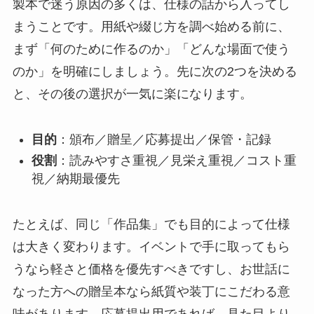
製本で迷う原因の多くは、仕様の話から入ってし
まうことです。用紙や綴じ方を調べ始める前に、
まず「何のために作るのか」「どんな場面で使う
のか」を明確にしましょう。先に次の2つを決める
と、その後の選択が一気に楽になります。
目的
：頒布／贈呈／応募提出／保管・記録
役割
：読みやすさ重視／見栄え重視／コスト重
視／納期最優先
たとえば、同じ「作品集」でも目的によって仕様
は大きく変わります。イベントで手に取ってもら
うなら軽さと価格を優先すべきですし、お世話に
なった方への贈呈本なら紙質や装丁にこだわる意
味があります。応募提出用であれば、見た目より