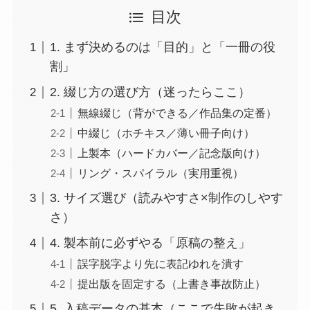
目次
1. まず決めるのは「目的」と「一冊の役
割」
2. 綴じ方の選び方（迷ったらここ）
無線綴じ（背ができる／作品集の定番）
中綴じ（ホチキス／薄い冊子向け）
上製本（ハードカバー／記念版向け）
リング・スパイラル（実用重視）
3. サイズ選び（読みやすさ×制作のしやす
さ）
4. 製本前に必ずやる「原稿の整え」
誤字脱字より先に表記ゆれを潰す
提出版を固定する（上書き事故防止）
5. 入稿データの基本（ここで失敗が起き