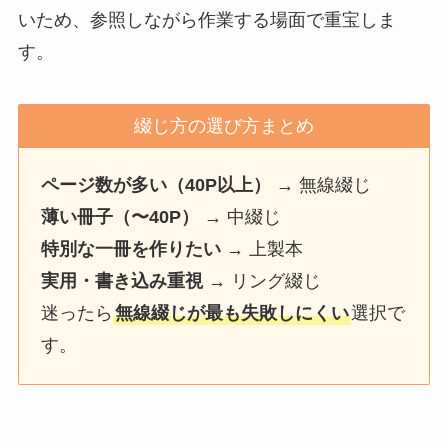
いため、参照しながら作業する場面で重宝しま
す。
綴じ方の選び方まとめ
ページ数が多い（40P以上）
→ 無線綴じ
薄い冊子（〜40P）
→ 中綴じ
特別な一冊を作りたい
→ 上製本
実用・書き込み重視
→ リング綴じ
迷ったら
無線綴じが最も失敗しにくい
選択で
す。